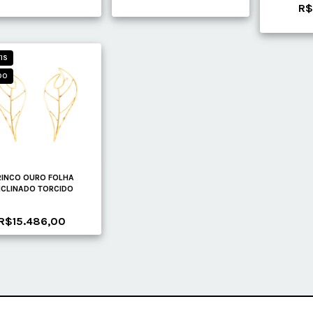
R$
IS
DO
RINCO OURO FOLHA
NCLINADO TORCIDO
R$15.486,00