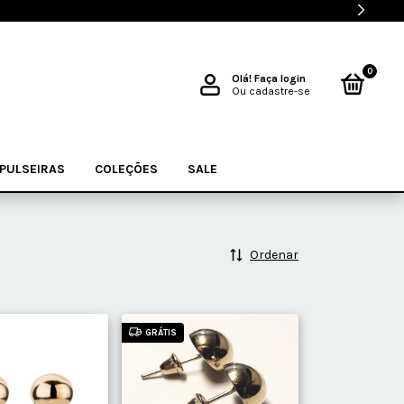
0
Olá!
Faça login
Ou cadastre-se
PULSEIRAS
COLEÇÕES
SALE
Ordenar
GRÁTIS