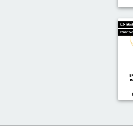
GRÁT
ESGOTA
B
I