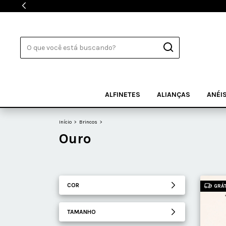
ALFINETES
ALIANÇAS
ANÉI
Início
>
Brincos
>
Ouro
COR
GRÁT
TAMANHO