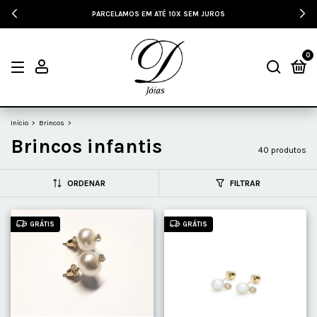
10% DE DESCONTO NO PAGAMENTO À VISTA
0
Início
>
Brincos
>
Brincos infantis
40 produtos
ORDENAR
FILTRAR
GRÁTIS
GRÁTIS